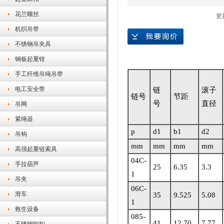
花兰螺丝
更新
机织吊带
不锈钢吊夹具
钢板起重钳
手工纤维吊绳吊带
电工安全带
链
滚子
链号
节距
号
直径
吊网
紧绳器
p
d1
b1
d2
吊钩
mm
mm
mm
mm
高强起重链索具
04C-
手拉葫芦
25
6.35
3.3
1
吊夹
06C-
滑车
35
9.525
5.08
1
救生设备
085-
41
12.70
7.77